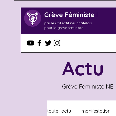
Grève Féministe NE
par le Collectif neuchâtelois
pour la grève féministe
Actu
Grève F
éministe NE
toute l'actu
manifestation