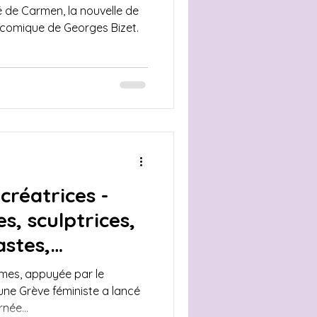
é de Carmen, la nouvelle de
-comique de Georges Bizet.
créatrices -
, sculptrices,
astes,
romans
mmes, appuyée par le
 une Grève féministe a lancé
née...