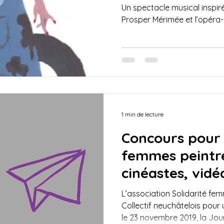
Un spectacle musical inspir
Prosper Mérimée et l’opéra
1 min de lecture
Concours pour 
femmes peintres
cinéastes, vidé
écrivaines de 
L’association Solidarité fe
Collectif neuchâtelois pour
le 23 novembre 2019, la Jour