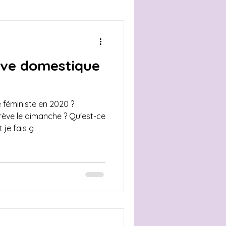
conférence
ève domestique
ites
8 mars
 féministe en 2020 ?
er
LGBTQIA+
rève le dimanche ? Qu'est-ce
je fais g