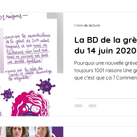
sport
votations
éléctions
plénière
1 min de lecture
La BD de la gr
Arc Info
cafés féministes
politique
retra
du 14 juin 2020
Pourquoi une nouvelle grève
-Fonds
art
coronavirus
vidéo
étrang
toujours 1001 raisons Une g
que c'est que ça ? Comment 
5 novembre