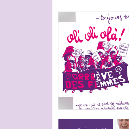
égalité salariale
égalité
votations
statistiques
flashmob
La Chaux-de
Elections cantonales
2