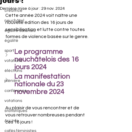
jours !
concours
Dernière mise à jour :
29 nov. 2024
créatrice
Cette année 2024 voit naître une 
neuchâtel
nouvelle édition des 16 jours de 
sensibilisation et lutte contre toutes 
égalité salariale
formes de violence basée sur le genre.
égalité
Le programme 
sport
neuchâtelois des 16 
votations
jours 2024
éléctions
La manifestation 
plénière
nationale du 23 
novembre 2024
conférence
votations
Au plaisir de vous rencontrer et de 
statistiques
vous retrouver nombreuses pendant 
Arc Info
ces 16 jours ! 
cafés féministes