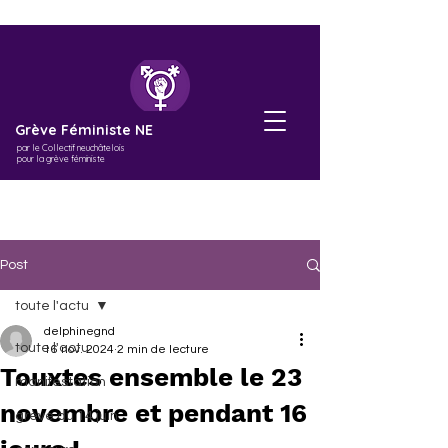
Grève Féministe NE
par le Collectif neuchâtelois
pour la grève féministe
Post
toute l'actu
delphinegnd
toute l'actu
16 nov. 2024
2 min de lecture
Touxtes ensemble le 23
manifestation
novembre et pendant 16
grève du 14 juin