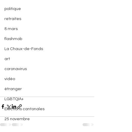
politique
retraites
8 mars
flashmob
La Chaux-de-Fonds
art
coronavirus
vidéo
étranger
LGBTQIA+
Elections cantonales
25 novembre