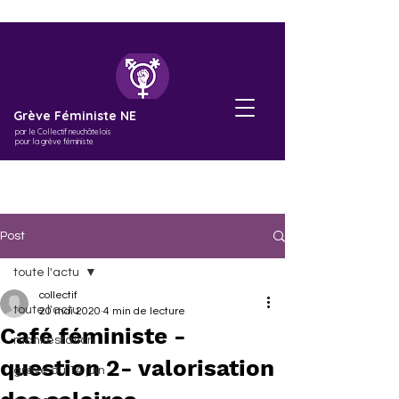
Grève Féministe NE
par le Collectif neuchâtelois
pour la grève féministe
Post
toute l'actu
collectif
toute l'actu
20 mai 2020
4 min de lecture
Café féministe -
manifestation
question 2- valorisation
grève du 14 juin