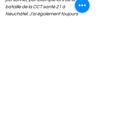
bataille de la CCT santé 21 à 
Neuchâtel. J’ai également toujours 
soutenu l’introduction du salaire 
minimum. 
Commentaire additionnel du Collectif 
neuchâtelois : 
Afin d'assurer que ces métiers 
essentiels au fonctionnement de 
notre société connaissent enfin une 
rémunération adéquate nous 
revendiquons l
e soutien à un salaire 
minimum fédéral (rappelons qu’il y en a 
un à Neuchâtel), et soutenons 
l’initiative pour des soins infirmiers 
forts est essentiel, tout comme la 
reconnaissance du travail de care. 
Lien utile : 
https://salaire-