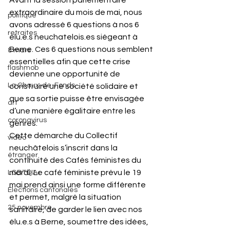
Avant la session parlementaire 
extraordinaire du mois de mai, nous 
politique
avons adressé 6 questions à nos 6 
retraites
élu.e.s neuchatelois.es siégeant à 
Berne. Ces 6 questions nous semblent 
8 mars
essentielles afin que cette crise 
flashmob
devienne une opportunité de 
La Chaux-de-Fonds
construire une société solidaire et 
que sa sortie puisse être envisagée 
art
d’une manière égalitaire entre les 
coronavirus
genres.
Cette démarche du Collectif 
vidéo
neuchâtelois s’inscrit dans la 
étranger
continuité des Cafés féministes du 
mardi. Le café féministe prévu le 19 
LGBTQIA+
mai prend ainsi une forme différente 
Elections cantonales
et permet, malgré la situation 
25 novembre
sanitaire, de garder le lien avec nos 
élu.e.s à Berne, soumettre des idées, 